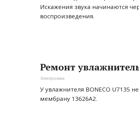
Искажения звука начинаются чер
воспроизведения.
Ремонт увлажнител
Электроника
У увлажнителя BONECO U7135 не
мембрану 13626А2.