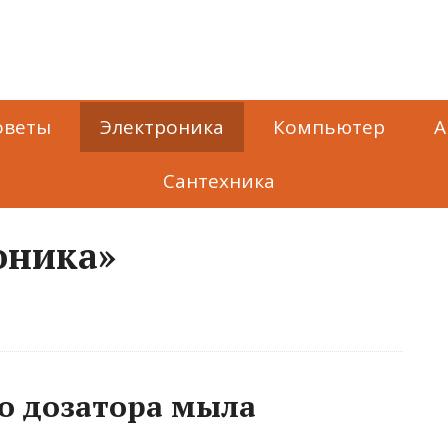
оветы
Электроника
Компьютер
А
Сантехника
оника»
о дозатора мыла