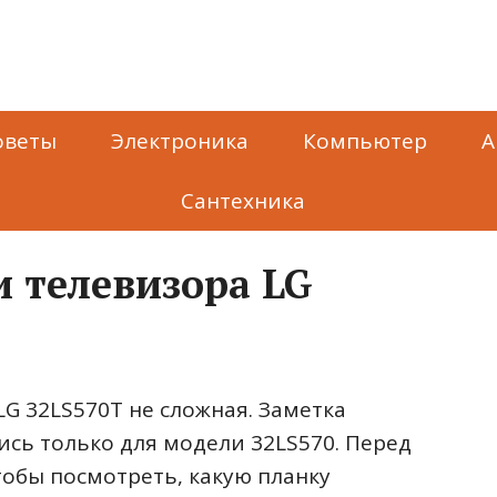
оветы
Электроника
Компьютер
А
Сантехника
и телевизора LG
LG 32LS570T не сложная. Заметка
лись только для модели 32LS570. Перед
тобы посмотреть, какую планку