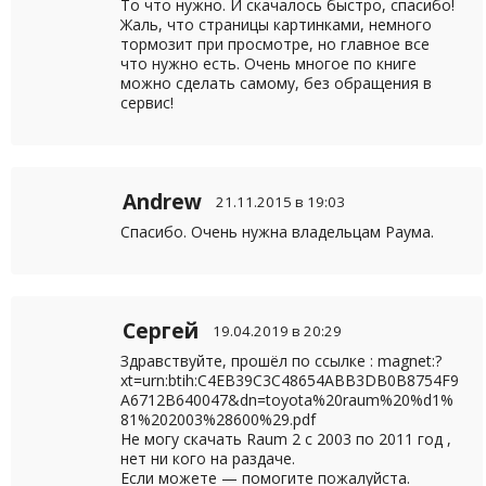
То что нужно. И скачалось быстро, спасибо!
Жаль, что страницы картинками, немного
тормозит при просмотре, но главное все
что нужно есть. Очень многое по книге
можно сделать самому, без обращения в
сервис!
Andrew
21.11.2015 в 19:03
Спасибо. Очень нужна владельцам Раума.
Сергей
19.04.2019 в 20:29
Здравствуйте, прошёл по ссылке : magnet:?
xt=urn:btih:C4EB39C3C48654ABB3DB0B8754F9
A6712B640047&dn=toyota%20raum%20%d1%
81%202003%28600%29.pdf
Не могу скачать Raum 2 с 2003 по 2011 год ,
нет ни кого на раздаче.
Если можете — помогите пожалуйста.