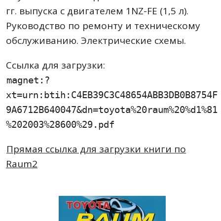
гг. выпуска c двигателем 1NZ-FE (1,5 л).
Руководство по ремонту и техническому
обслуживанию. Электрические схемы.
Ссылка для загрузки:
magnet:?
xt=urn:btih:C4EB39C3C48654ABB3DB0B8754F
9A6712B640047&dn=toyota%20raum%20%d1%81
%202003%28600%29.pdf
Прямая ссылка для загрузки книги по
Raum2