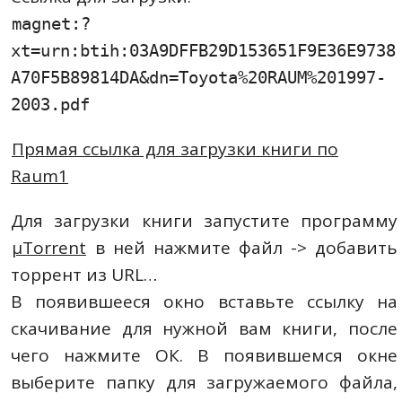
magnet:?
xt=urn:btih:03A9DFFB29D153651F9E36E9738
A70F5B89814DA&dn=Toyota%20RAUM%201997-
2003.pdf
Прямая ссылка для загрузки книги по
Raum1
Для загрузки книги запустите программу
µTorrent
в ней нажмите файл -> добавить
торрент из URL…
В появившееся окно вставьте ссылку на
скачивание для нужной вам книги, после
чего нажмите ОК. В появившемся окне
выберите папку для загружаемого файла,