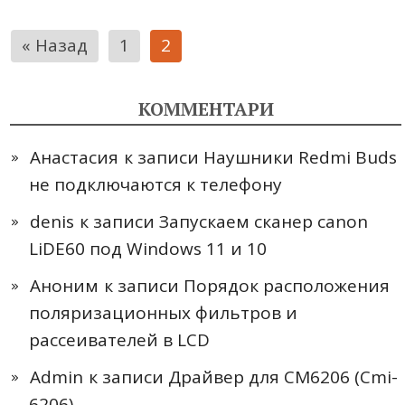
Пагинация
« Назад
1
2
записей
КОММЕНТАРИ
Анастасия
к записи
Наушники Redmi Buds
не подключаются к телефону
denis
к записи
Запускаем сканер canon
LiDE60 под Windows 11 и 10
Аноним
к записи
Порядок расположения
поляризационных фильтров и
рассеивателей в LCD
Admin
к записи
Драйвер для CM6206 (Cmi-
6206)