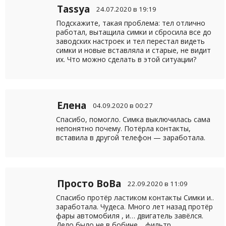
Tassya
24.07.2020 в 19:19
Подскажите, такая проблема: тел отлично
работал, вытащила симки и сбросила все до
заводских настроек и тел перестал видеть
симки и новые вставляла и старые, не видит
их. Что можно сделать в этой ситуации?
Елена
04.09.2020 в 00:27
Cпасибо, помогло. Симка выключилась сама
непонятно почему. Потёрла контакты,
вставила в другой телефон — заработала.
Просто ВоВа
22.09.2020 в 11:09
Спасибо протёр ластиком контакты Симки и..
заработала. Чудеса. Много лет назад протёр
фары автомобиля , и… двигатель завёлся.
Дело было не в бобине… фильтр