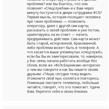
проблеме? или Вы боитесь, что они
позвонят «Спецслужбам» и к Вам через
минуту постучатся в двери сотрудники ФСБ?
Первая мысль, которая посещает человека
при таких проблемах — позвонить
оператору, даже с другой сим-карты,
рассказать о своей проблеме и уже потом,
ориентируясь на их ответ — начать
предпринимать действия. Сим-карта может
быть старой, испорченной, бракованной,
либо проблема может быть в телефоне. А
что касается выше упомянутых «спецслужб»,
если бы Вы их заинтересовали, то. наверное,
у Вас связь начала работать вообще без
сбоев, всем же «ФэЭсБэшникам» интересно
о чем вы говорите и как Вы пишите своим
друзьям: «ТАкую сегодня телку видел».
Угомоните свой пыл, коллега и повторюсь:
Поменьше смотрите телевизор, побольше
читайте, говорят, что это помогает. Удачи
Вам, берегите себя и своих близких.