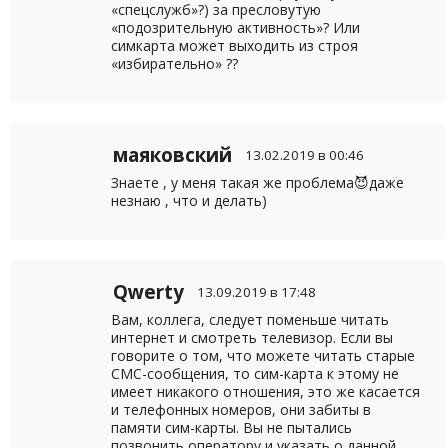
«спецслужб»?) за пресловутую
«подозрительную активность»? Или
симкарта может выходить из строя
«избирательно» ??
маяковский
13.02.2019 в 00:46
Знаете , у меня такая же проблема😈даже
незнаю , что и делать)
Qwerty
13.09.2019 в 17:48
Вам, коллега, следует поменьше читать
интернет и смотреть телевизор. Если вы
говорите о том, что можете читать старые
СМС-сообщения, то сим-карта к этому не
имеет никакого отношения, это же касается
и телефонных номеров, они забиты в
памяти сим-карты. Вы не пытались
позвонить оператору и указать о данной