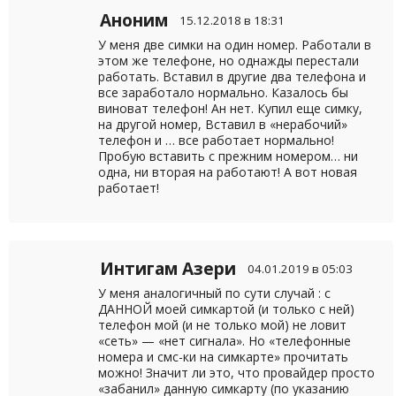
Аноним
15.12.2018 в 18:31
У меня две симки на один номер. Работали в
этом же телефоне, но однажды перестали
работать. Вставил в другие два телефона и
все заработало нормально. Казалось бы
виноват телефон! Ан нет. Купил еще симку,
на другой номер, Вставил в «нерабочий»
телефон и … все работает нормально!
Пробую вставить с прежним номером… ни
одна, ни вторая на работают! А вот новая
работает!
Интигам Азери
04.01.2019 в 05:03
У меня аналогичный по сути случай : с
ДАННОЙ моей симкартой (и только с ней)
телефон мой (и не только мой) не ловит
«сеть» — «нет сигнала». Но «телефонные
номера и смс-ки на симкарте» прочитать
можно! Значит ли это, что провайдер просто
«забанил» данную симкарту (по указанию