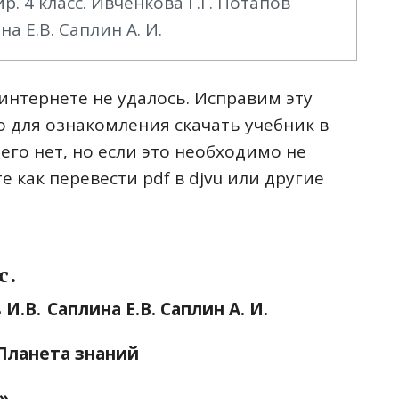
 4 класс. Ивченкова Г.Г. Потапов
на Е.В. Саплин А. И.
интернете не удалось. Исправим эту
 для ознакомления скачать учебник в
его нет, но если это необходимо не
е как перевести pdf в djvu или другие
с
.
 И.В.
Саплина Е.В. Саплин А. И.
Планета знаний
»