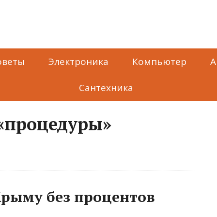
оветы
Электроника
Компьютер
А
Сантехника
 «процедуры»
 Крыму без процентов